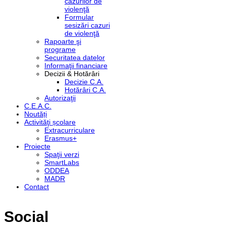
cazurilor de
violenţă
Formular
sesizări cazuri
de violenţă
Rapoarte şi
programe
Securitatea datelor
Informaţii financiare
Decizii & Hotărâri
Decizie C.A.
Hotărâri C.A.
Autorizaţii
C.E.A.C.
Noutăți
Activităţi școlare
Extracurriculare
Erasmus+
Proiecte
Spaţii verzi
SmartLabs
ODDEA
MADR
Contact
Social