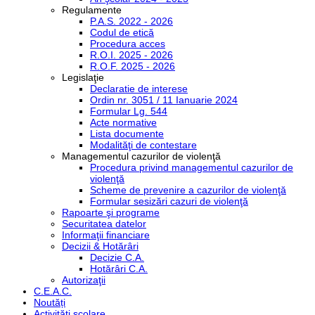
Regulamente
P.A.S. 2022 - 2026
Codul de etică
Procedura acces
R.O.I. 2025 - 2026
R.O.F. 2025 - 2026
Legislaţie
Declaratie de interese
Ordin nr. 3051 / 11 Ianuarie 2024
Formular Lg. 544
Acte normative
Lista documente
Modalităţi de contestare
Managementul cazurilor de violenţă
Procedura privind managementul cazurilor de
violenţă
Scheme de prevenire a cazurilor de violenţă
Formular sesizări cazuri de violenţă
Rapoarte şi programe
Securitatea datelor
Informaţii financiare
Decizii & Hotărâri
Decizie C.A.
Hotărâri C.A.
Autorizaţii
C.E.A.C.
Noutăți
Activităţi școlare