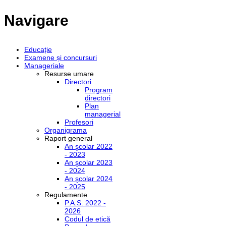
Navigare
Educație
Examene și concursuri
Manageriale
Resurse umare
Directori
Program
directori
Plan
managerial
Profesori
Organigrama
Raport general
An şcolar 2022
- 2023
An şcolar 2023
- 2024
An şcolar 2024
- 2025
Regulamente
P.A.S. 2022 -
2026
Codul de etică