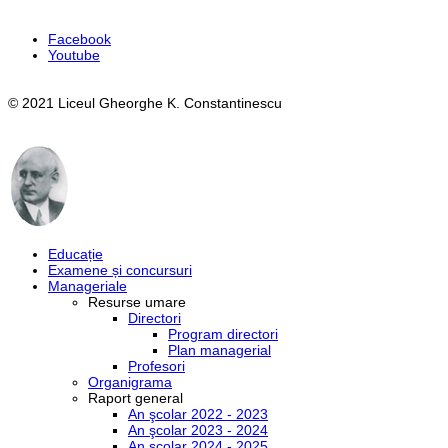
Facebook
Youtube
© 2021 Liceul Gheorghe K. Constantinescu
Educație
Examene și concursuri
Manageriale
Resurse umare
Directori
Program directori
Plan managerial
Profesori
Organigrama
Raport general
An şcolar 2022 - 2023
An şcolar 2023 - 2024
An şcolar 2024 - 2025