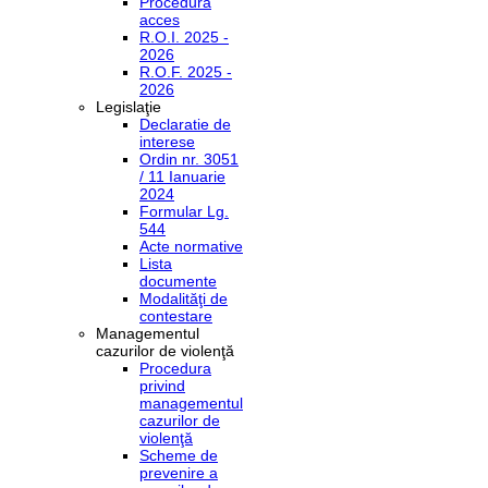
Procedura
acces
R.O.I. 2025 -
2026
R.O.F. 2025 -
2026
Legislaţie
Declaratie de
interese
Ordin nr. 3051
/ 11 Ianuarie
2024
Formular Lg.
544
Acte normative
Lista
documente
Modalităţi de
contestare
Managementul
cazurilor de violenţă
Procedura
privind
managementul
cazurilor de
violenţă
Scheme de
prevenire a