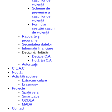
cazurilor de
violenţă
Scheme de
prevenire a
cazurilor de
violenţă
Formular
sesizări cazuri
de violenţă
Rapoarte şi
programe
Securitatea datelor
Informaţii financiare
Decizii & Hotărâri
Decizie C.A.
Hotărâri C.A.
Autorizaţii
C.E.A.C.
Noutăți
Activităţi școlare
Extracurriculare
Erasmus+
Proiecte
Spaţii verzi
SmartLabs
ODDEA
MADR
Contact