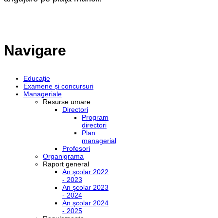
Navigare
Educație
Examene și concursuri
Manageriale
Resurse umare
Directori
Program
directori
Plan
managerial
Profesori
Organigrama
Raport general
An şcolar 2022
- 2023
An şcolar 2023
- 2024
An şcolar 2024
- 2025