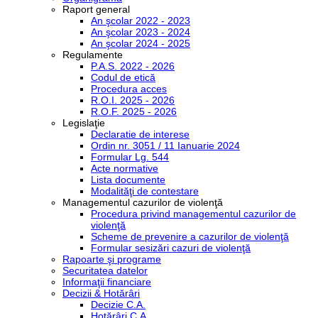
Raport general
An şcolar 2022 - 2023
An şcolar 2023 - 2024
An şcolar 2024 - 2025
Regulamente
P.A.S. 2022 - 2026
Codul de etică
Procedura acces
R.O.I. 2025 - 2026
R.O.F. 2025 - 2026
Legislaţie
Declaratie de interese
Ordin nr. 3051 / 11 Ianuarie 2024
Formular Lg. 544
Acte normative
Lista documente
Modalităţi de contestare
Managementul cazurilor de violenţă
Procedura privind managementul cazurilor de
violenţă
Scheme de prevenire a cazurilor de violenţă
Formular sesizări cazuri de violenţă
Rapoarte şi programe
Securitatea datelor
Informaţii financiare
Decizii & Hotărâri
Decizie C.A.
Hotărâri C.A.