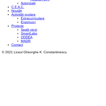
Autorizaţii
C.E.A.C.
Noutăți
Activităţi școlare
Extracurriculare
Erasmus+
Proiecte
Spaţii verzi
SmartLabs
ODDEA
MADR
Contact
© 2021 Liceul Gheorghe K. Constantinescu